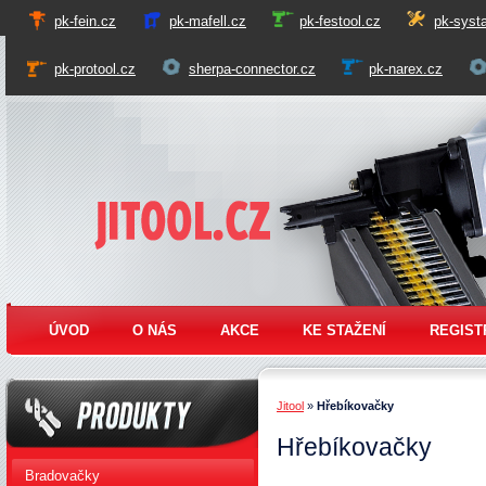
pk-fein.cz
pk-mafell.cz
pk-festool.cz
pk-systa
pk-protool.cz
sherpa-connector.cz
pk-narex.cz
Jitool
ÚVOD
O NÁS
AKCE
KE STAŽENÍ
REGIST
Jitool
»
Hřebíkovačky
Hřebíkovačky
Produkty
Bradovačky