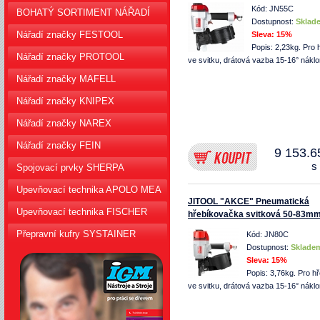
Naše e-shopy
Kód: JN55C
BOHATÝ SORTIMENT NÁŘADÍ
Dostupnost:
Sklad
Nářadí značky FESTOOL
Sleva:
15%
Popis: 2,23kg. Pro 
Nářadí značky PROTOOL
ve svitku, drátová vazba 15-16° náklo
Nářadí značky MAFELL
Nářadí značky KNIPEX
Nářadí značky NAREX
Nářadí značky FEIN
9 153.6
s
Spojovací prvky SHERPA
Upevňovací technika APOLO MEA
JITOOL "AKCE" Pneumatická
Upevňovací technika FISCHER
hřebíkovačka svitková 50-83m
Přepravní kufry SYSTAINER
Kód: JN80C
Dostupnost:
Sklade
Sleva:
15%
Popis: 3,76kg. Pro h
ve svitku, drátová vazba 15-16° náklo