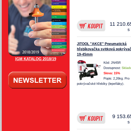
11 210.6
s
JITOOL "AKCE" Pneumatická
hřebíkovačka svitková pokrýva
19-45mm
IGM KATALOG 2018/19
Kód: JN45R
Dostupnost:
Skla
Sleva:
15%
Popis: 2,26kg. Pro
pokrývačské hřebíky (lepeňáky).
9 153.6
s