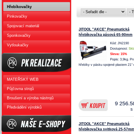
Hřebíkovačky
Pinkovačky
Spojovací materiál
JITOOL "AKCE" Pneumatická
hřebíkovačka pásová 65-90mm
Sponkovačky
Kód: JN2190
Vytloukačky
Dostupnost:
Sk
Sleva:
15%
Popis: 3,9kg. Pr
hřebíky v pásku spojené plastem 21° 
PK Realizace
MATEŘSKÝ WEB
Půjčovna strojů
Broušení a výroba nástrojů
9 256.5
Předvádění výrobků
s
JITOOL "AKCE" Pneumatická
hřebíkovačka svitková 25-57m