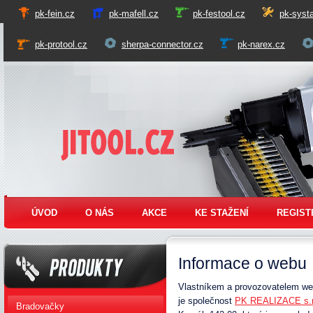
pk-fein.cz
pk-mafell.cz
pk-festool.cz
pk-systa
pk-protool.cz
sherpa-connector.cz
pk-narex.cz
Jitool
ÚVOD
O NÁS
AKCE
KE STAŽENÍ
REGIST
Informace o webu
Vlastníkem a provozovatelem w
Produkty
je společnost
PK REALIZACE s.r
Bradovačky