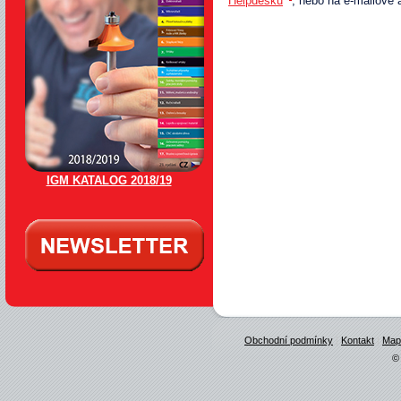
Helpdesku
, nebo na e-mailové
IGM KATALOG 2018/19
Obchodní podmínky
|
Kontakt
|
Map
© 