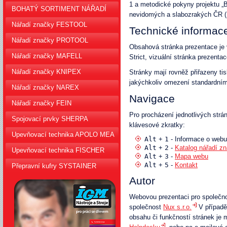
Naše e-shopy
1 a metodické pokyny projektu „
BOHATÝ SORTIMENT NÁŘADÍ
nevidomých a slabozrakých ČR 
Nářadí značky FESTOOL
Technické informac
Nářadí značky PROTOOL
Obsahová stránka prezentace j
Nářadí značky MAFELL
Strict, vizuální stránka prezent
Nářadí značky KNIPEX
Stránky mají rovněž přiřazeny tis
jakýchkoliv omezení standardním
Nářadí značky NAREX
Navigace
Nářadí značky FEIN
Pro procházení jednotlivých strá
Spojovací prvky SHERPA
klávesové zkratky:
Upevňovací technika APOLO MEA
Alt
1
+
- Informace o webu 
Alt
2
+
-
Katalog nářadí zn
Upevňovací technika FISCHER
Alt
3
+
-
Mapa webu
Alt
5
+
-
Kontakt
Přepravní kufry SYSTAINER
Autor
Webovou prezentaci pro společn
společnost
Nux s.r.o.
V případě
obsahu či funkčností stránek je 