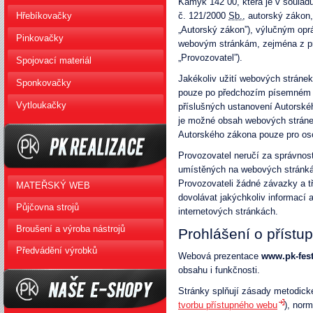
Kamýk 142 00, která je v soulad
Hřebíkovačky
č. 121/2000
Sb.
, autorský zákon,
„Autorský zákon”), výlučným op
Pinkovačky
webovým stránkám, zejména z prá
„Provozovatel”).
Spojovací materiál
Jakékoliv užití webových stránek
Sponkovačky
pouze po předchozím písemném 
Vytloukačky
příslušných ustanovení Autorské
je možné obsah webových stráne
Autorského zákona pouze pro oso
Provozovatel neručí za správnost
umístěných na webových stránkách
PK Realizace
Provozovateli žádné závazky a t
MATEŘSKÝ WEB
dovolávat jakýchkoliv informací
Půjčovna strojů
internetových stránkách.
Broušení a výroba nástrojů
Prohlášení o přístup
Předvádění výrobků
Webová prezentace
www.pk-fest
obsahu i funkčnosti.
Stránky splňují zásady metodic
tvorbu přístupného webu
), nor